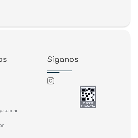
os
Síganos
s
p.com.ar
ron